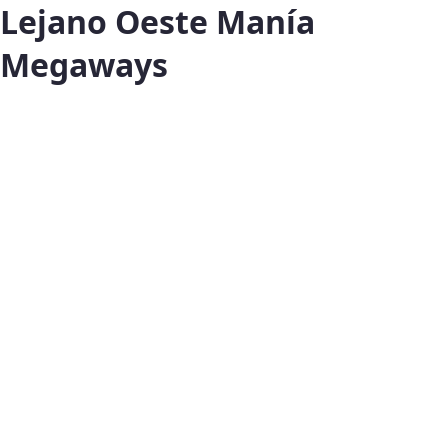
Lejano Oeste Manía
Megaways