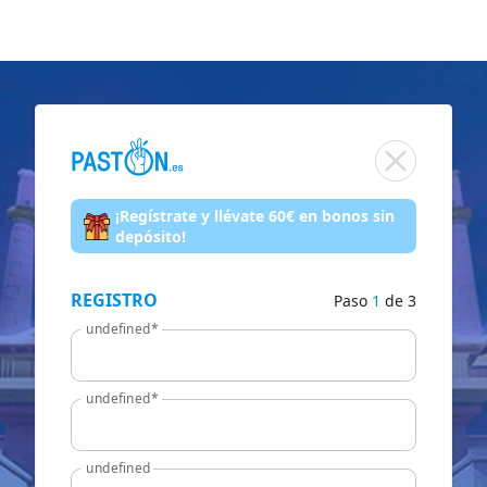
¡Regístrate y llévate 60€ en bonos sin
depósito!
REGISTRO
Paso
1
de 3
undefined*
undefined*
undefined